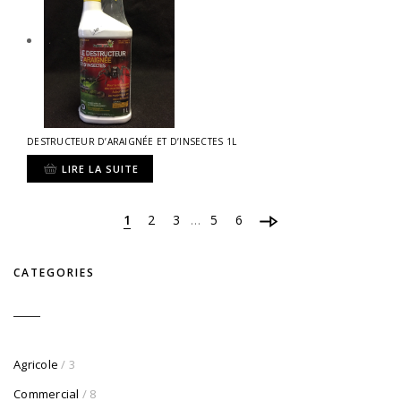
DESTRUCTEUR D’ARAIGNÉE ET D’INSECTES 1L
LIRE LA SUITE
1
2
3
5
6
…
CATEGORIES
Agricole
/ 3
Commercial
/ 8