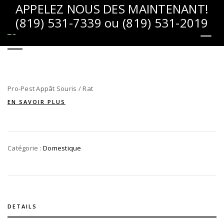
APPELEZ NOUS DES MAINTENANT!
(819) 531-7339 ou (819) 531-2019
PRO-PEST APPÂT SOURIS / RAT
Toggl
naviga
Pro-Pest Appât Souris / Rat
EN SAVOIR PLUS
Catégorie :
Domestique
DETAILS